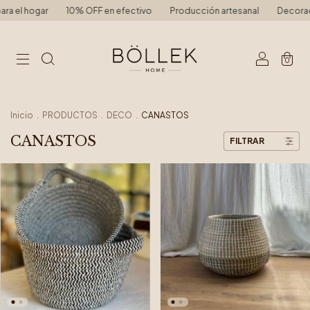
a el hogar
10% OFF en efectivo
Producción artesanal
Decoració
0
Inicio
.
PRODUCTOS
.
DECO
.
CANASTOS
CANASTOS
FILTRAR