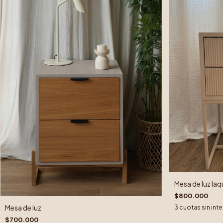
Mesa de luz la
$800.000
Mesa de luz
3
cuotas sin int
$700.000