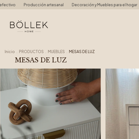
ión artesanal
Decoración y Muebles para el hogar
10% OFF en efec
Inicio
.
PRODUCTOS
.
MUEBLES
.
MESAS DE LUZ
MESAS DE LUZ