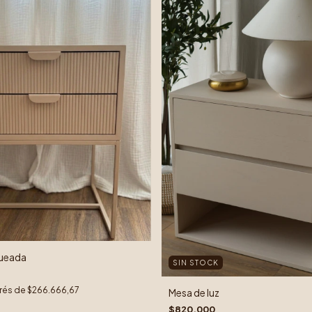
queada
SIN STOCK
erés de
$266.666,67
Mesa de luz
$820.000