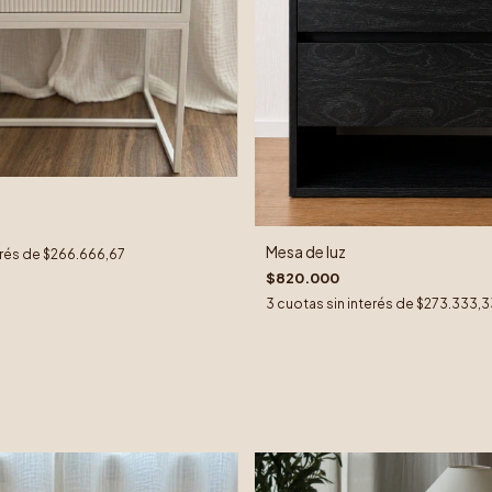
Mesa de luz
erés de
$266.666,67
$820.000
3
cuotas sin interés de
$273.333,3