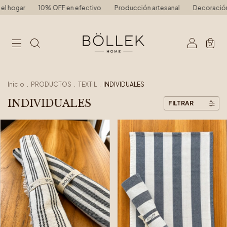
ar
10% OFF en efectivo
Producción artesanal
Decoración y Mueb
0
Inicio
.
PRODUCTOS
.
TEXTIL
.
INDIVIDUALES
INDIVIDUALES
FILTRAR