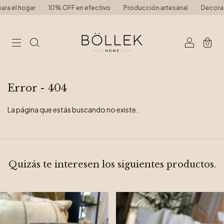
 el hogar
10% OFF en efectivo
Producción artesanal
Decoración
0
Error - 404
La página que estás buscando no existe.
Quizás te interesen los siguientes productos.